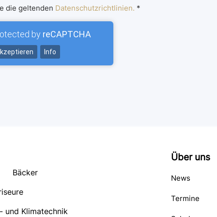
re die geltenden
Datenschutzrichtlinien.
*
rotected by
reCAPTCHA
kzeptieren
Info
Über uns
Bäcker
News
riseure
Termine
- und Klimatechnik