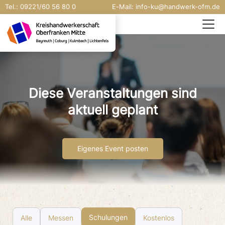
Tel.:
09221/
60 56 80 0
E-Mail:
info-ku@handwerk-ofm.de
Diese Veranstaltungen sind
aktuell geplant
Eigenes Event posten
Schulungen
Alle
Messen
Kostenlos